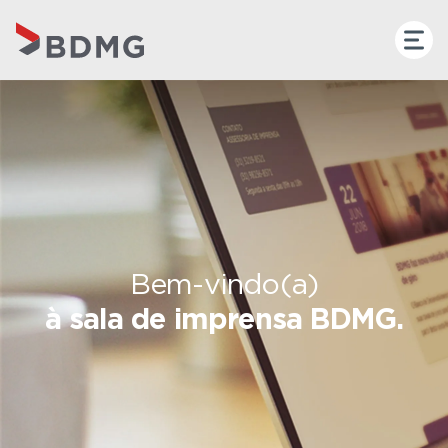
Bem-vindo(a)
à sala de imprensa BDMG.