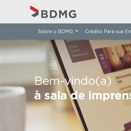
Sobre o BDMG
Crédito Para sua 
Bem-vindo(a)
à sala de impre