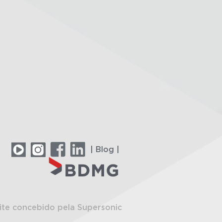
| Blog |
ite concebido pela Supersonic