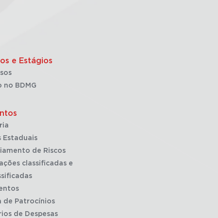
os e Estágios
sos
o no BDMG
ntos
ria
 Estaduais
iamento de Riscos
ações classificadas e
sificadas
entos
a de Patrocínios
rios de Despesas