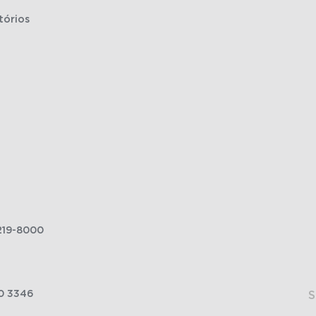
tórios
219-8000
0 3346
S