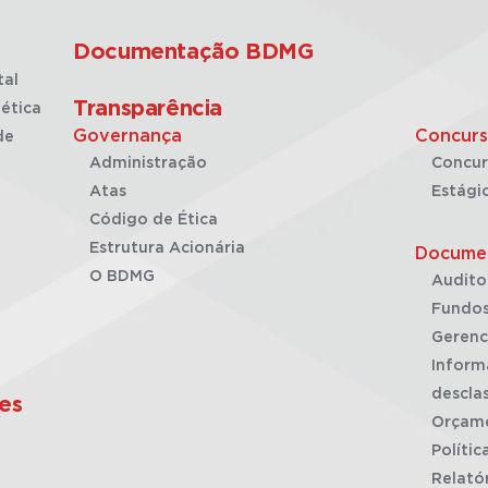
Documentação BDMG
tal
Transparência
ética
Governança
Concurs
de
Administração
Concur
Atas
Estági
Código de Ética
Estrutura Acionária
Docume
O BDMG
Audito
Fundos
Gerenc
Inform
desclas
es
Orçam
Polític
Relató