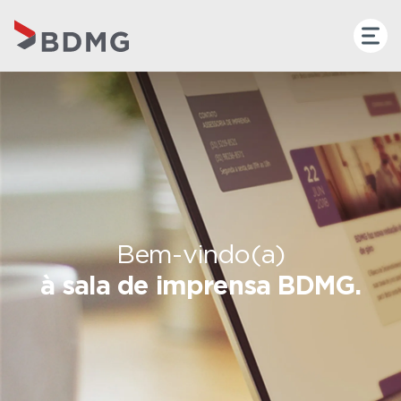
Bem-vindo(a)
à sala de imprensa BDMG.