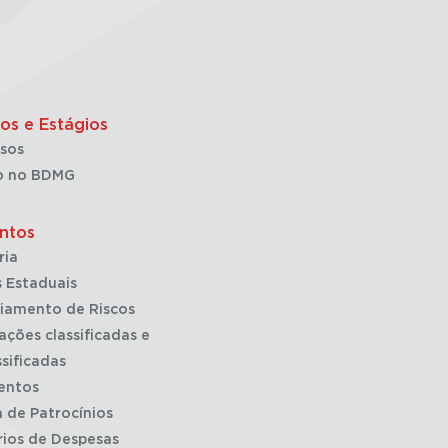
os e Estágios
sos
o no BDMG
ntos
ria
 Estaduais
iamento de Riscos
ações classificadas e
sificadas
entos
a de Patrocínios
rios de Despesas