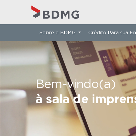
Sobre o BDMG
Crédito Para sua 
Bem-vindo(a)
à sala de impre