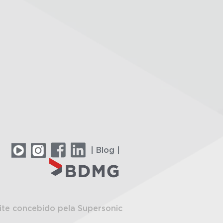
| Blog |
ite concebido pela Supersonic