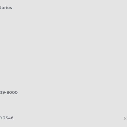
tórios
219-8000
0 3346
S