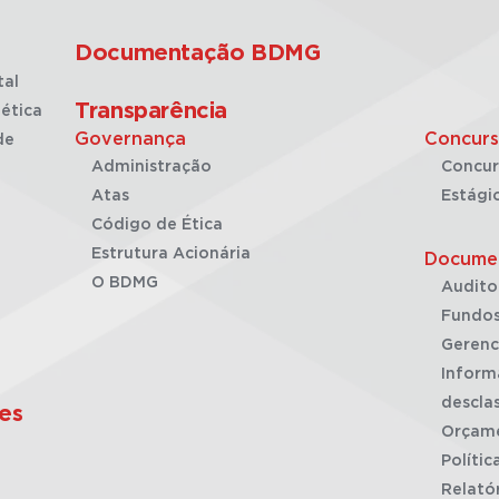
Documentação BDMG
tal
Transparência
ética
Governança
Concurs
de
Administração
Concur
Atas
Estági
Código de Ética
Estrutura Acionária
Docume
O BDMG
Audito
Fundos
Gerenc
Inform
desclas
es
Orçam
Polític
Relató