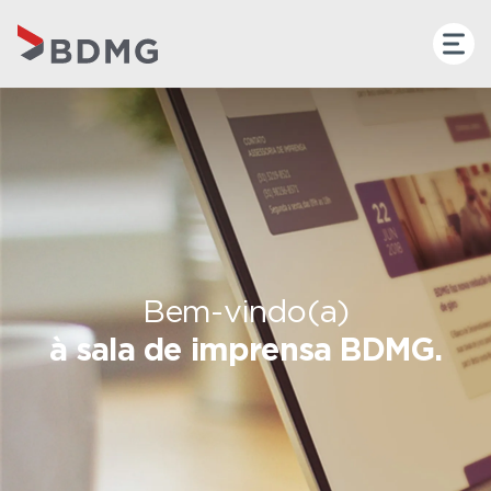
Bem-vindo(a)
à sala de imprensa BDMG.