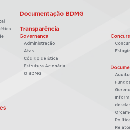
Documentação BDMG
tal
Transparência
ética
Governança
Concurs
de
Administração
Concur
Atas
Estági
Código de Ética
Estrutura Acionária
Docume
O BDMG
Audito
Fundos
Gerenc
Inform
desclas
es
Orçam
Polític
Relató