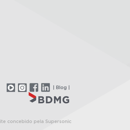
| Blog |
ite concebido pela Supersonic