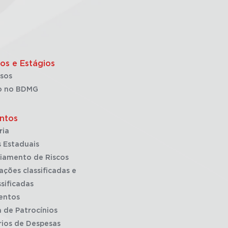
os e Estágios
sos
o no BDMG
ntos
ria
 Estaduais
iamento de Riscos
ações classificadas e
sificadas
entos
a de Patrocínios
rios de Despesas