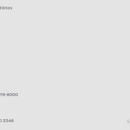
tórios
219-8000
0 3346
S