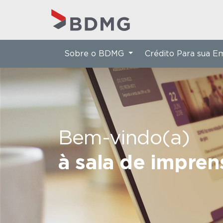
Sobre o BDMG
Crédito Para sua 
Bem-vindo(a)
à sala de impre