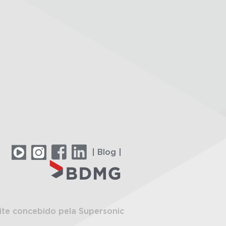
| Blog |
ite concebido pela Supersonic