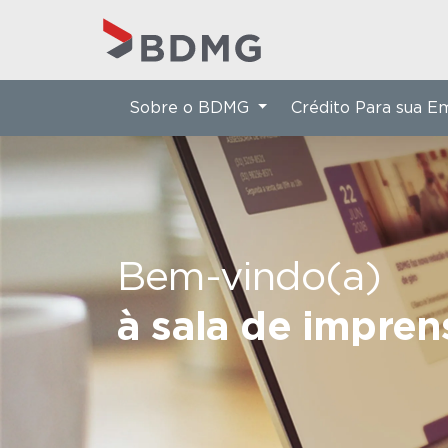
Sobre o BDMG
Crédito Para sua 
Bem-vindo(a)
à sala de impre