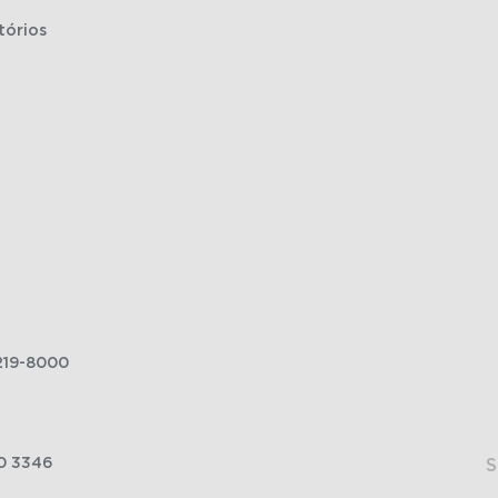
tórios
219-8000
0 3346
S