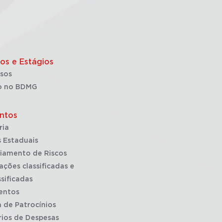
os e Estágios
sos
o no BDMG
ntos
ria
 Estaduais
iamento de Riscos
ações classificadas e
sificadas
entos
a de Patrocínios
rios de Despesas