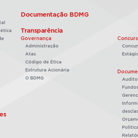
Documentação BDMG
tal
Transparência
ética
Governança
Concurs
de
Administração
Concur
Atas
Estági
Código de Ética
Estrutura Acionária
Docume
O BDMG
Audito
Fundos
Gerenc
Inform
desclas
es
Orçam
Polític
Relató