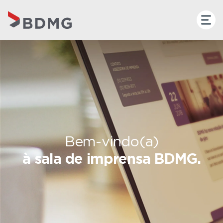
Bem-vindo(a)
à sala de imprensa BDMG.