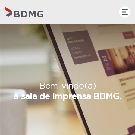
Bem-vindo(a)
à sala de imprensa BDMG.