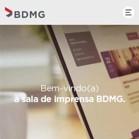
Bem-vindo(a)
à sala de imprensa BDMG.