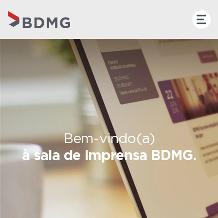
Bem-vindo(a)
à sala de imprensa BDMG.