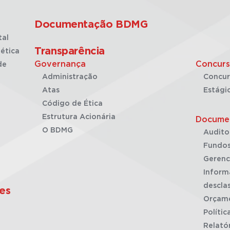
Documentação BDMG
tal
Transparência
ética
Governança
Concurs
de
Administração
Concur
Atas
Estági
Código de Ética
Estrutura Acionária
Docume
O BDMG
Audito
Fundos
Gerenc
Inform
desclas
es
Orçam
Polític
Relató