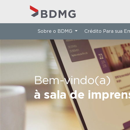
Sobre o BDMG
Crédito Para sua 
Bem-vindo(a)
à sala de impre