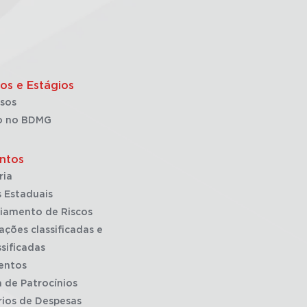
os e Estágios
sos
o no BDMG
ntos
ria
 Estaduais
iamento de Riscos
ações classificadas e
sificadas
entos
a de Patrocínios
rios de Despesas