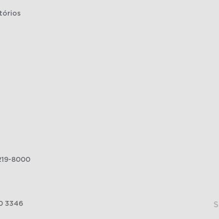
tórios
219-8000
0 3346
S