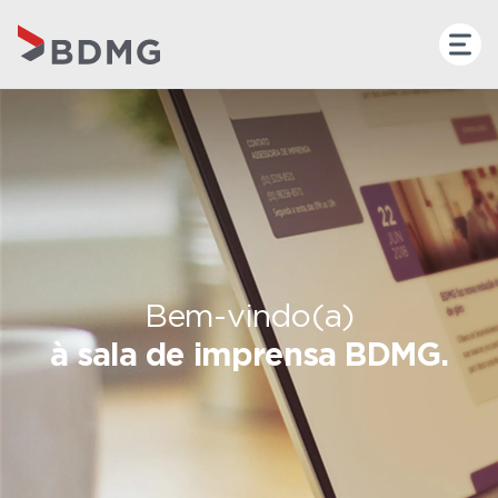
Bem-vindo(a)
à sala de imprensa BDMG.