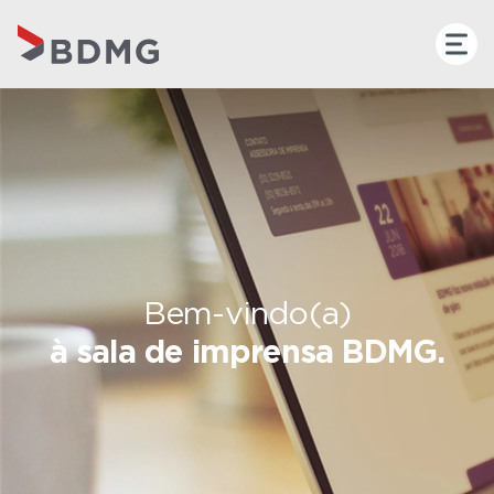
Bem-vindo(a)
à sala de imprensa BDMG.