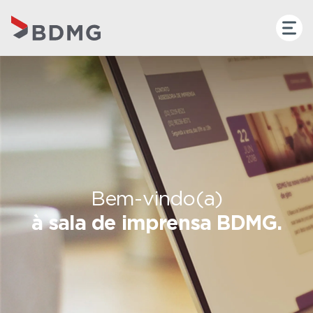
Bem-vindo(a)
à sala de imprensa BDMG.