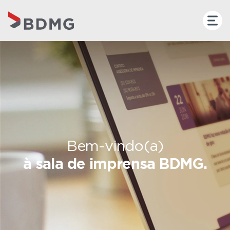
Bem-vindo(a)
à sala de imprensa BDMG.