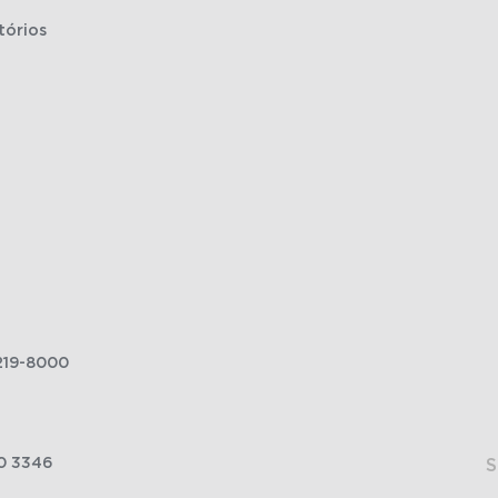
tórios
219-8000
0 3346
S