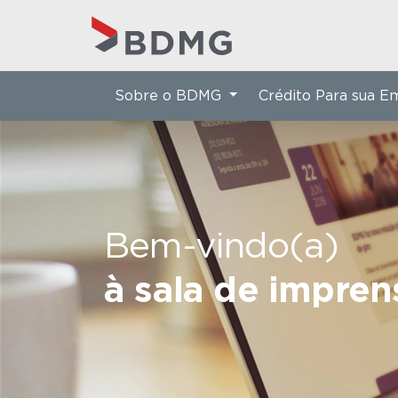
Sobre o BDMG
Crédito Para sua 
Bem-vindo(a)
à sala de impre