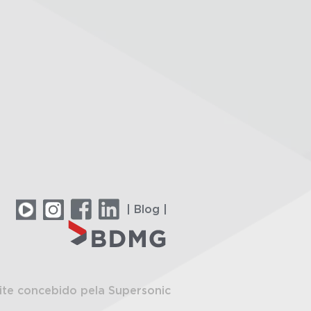
| Blog |
ite concebido pela Supersonic