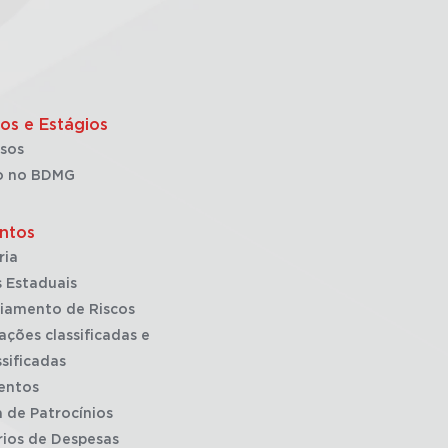
os e Estágios
sos
o no BDMG
ntos
ria
 Estaduais
iamento de Riscos
ações classificadas e
sificadas
entos
a de Patrocínios
rios de Despesas