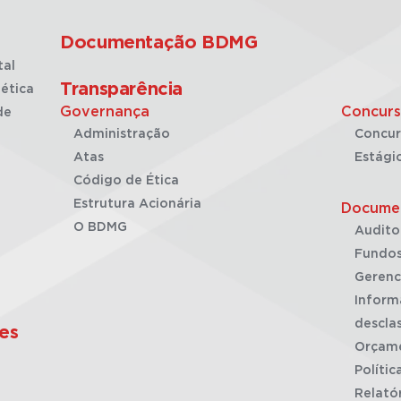
Documentação BDMG
tal
Transparência
ética
Governança
Concurs
de
Administração
Concur
Atas
Estági
Código de Ética
Estrutura Acionária
Docume
O BDMG
Audito
Fundos
Gerenc
Inform
desclas
es
Orçam
Polític
Relató