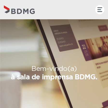
Bem-vindo(a)
à sala de imprensa BDMG.