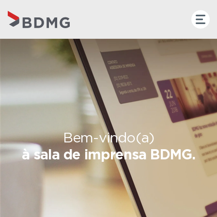
Bem-vindo(a)
à sala de imprensa BDMG.