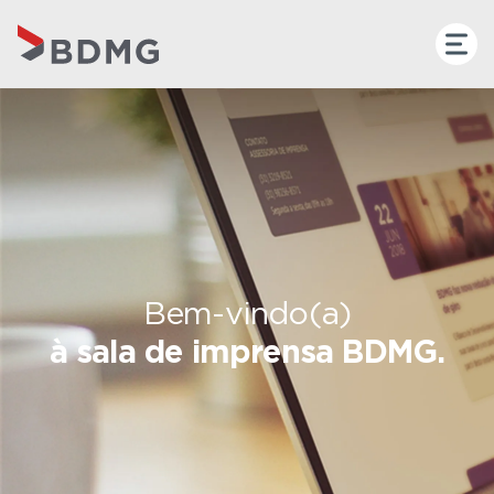
Bem-vindo(a)
à sala de imprensa BDMG.