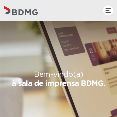
Bem-vindo(a)
à sala de imprensa BDMG.