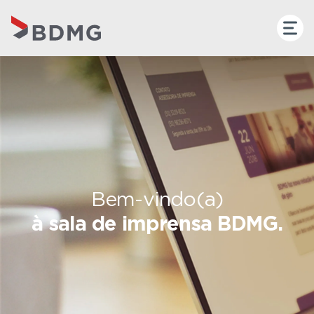
Bem-vindo(a)
à sala de imprensa BDMG.