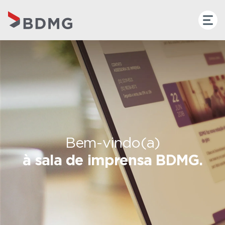
Bem-vindo(a)
à sala de imprensa BDMG.