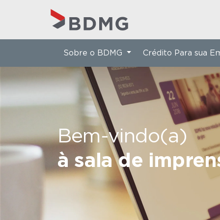
Sobre o BDMG
Crédito Para sua 
Bem-vindo(a)
à sala de impre