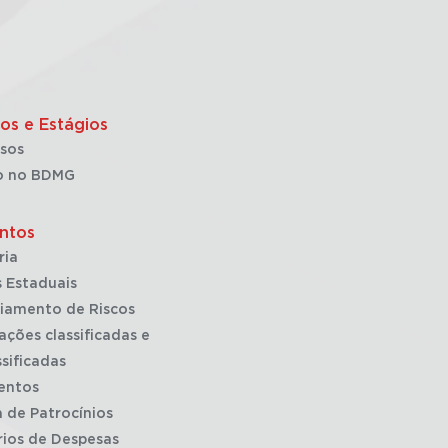
os e Estágios
sos
o no BDMG
ntos
ria
 Estaduais
iamento de Riscos
ações classificadas e
sificadas
entos
a de Patrocínios
rios de Despesas