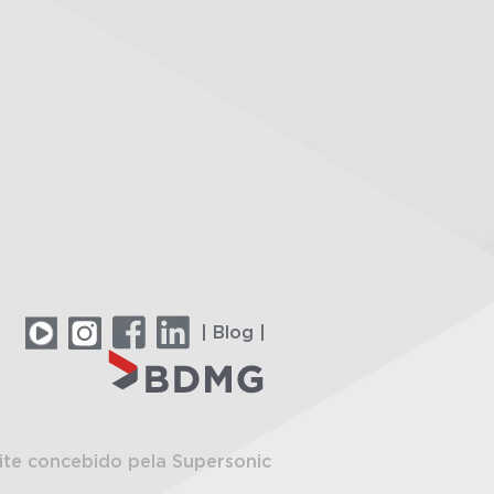
| Blog |
ite concebido pela Supersonic