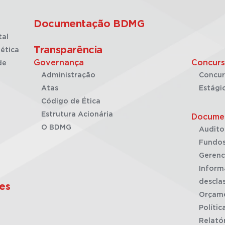
Documentação BDMG
tal
Transparência
ética
Governança
Concurs
de
Administração
Concur
Atas
Estági
Código de Ética
Estrutura Acionária
Docume
O BDMG
Audito
Fundos
Gerenc
Inform
desclas
es
Orçam
Polític
Relató