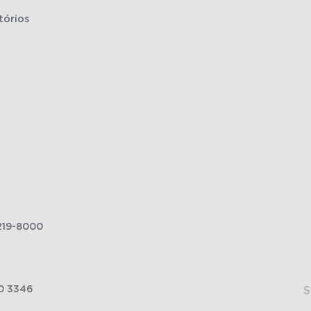
tórios
219-8000
0 3346
S