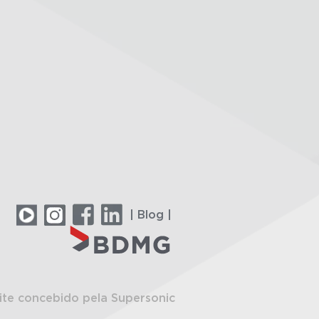
| Blog |
ite concebido pela Supersonic