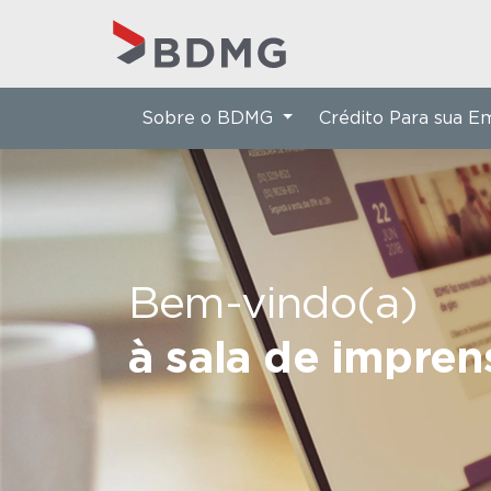
Sobre o BDMG
Crédito Para sua 
Bem-vindo(a)
à sala de impre