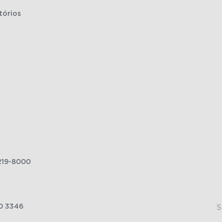
tórios
219-8000
0 3346
S