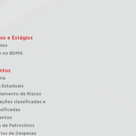
os e Estágios
sos
o no BDMG
ntos
ria
 Estaduais
iamento de Riscos
ações classificadas e
sificadas
entos
a de Patrocínios
rios de Despesas