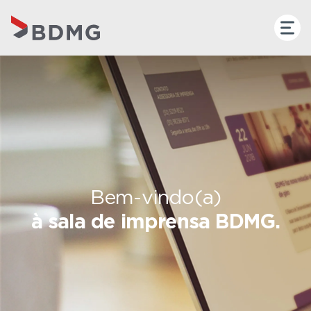
Bem-vindo(a)
à sala de imprensa BDMG.