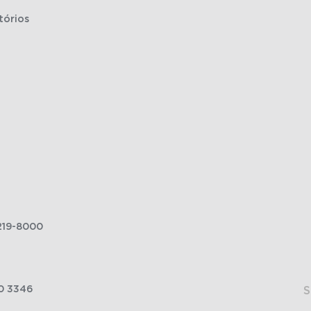
tórios
219-8000
0 3346
S