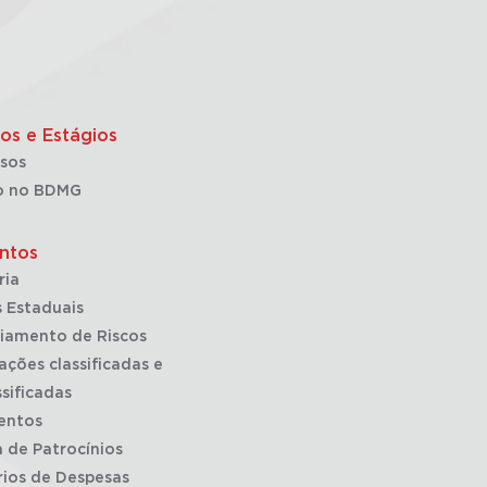
os e Estágios
sos
o no BDMG
ntos
ria
 Estaduais
iamento de Riscos
ações classificadas e
sificadas
entos
a de Patrocínios
rios de Despesas