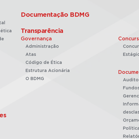
Documentação BDMG
tal
Transparência
ética
Governança
Concurs
de
Administração
Concur
Atas
Estági
Código de Ética
Estrutura Acionária
Docume
O BDMG
Audito
Fundos
Gerenc
Inform
desclas
es
Orçam
Polític
Relató