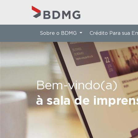
Sobre o BDMG
Crédito Para sua 
Bem-vindo(a)
à sala de impre