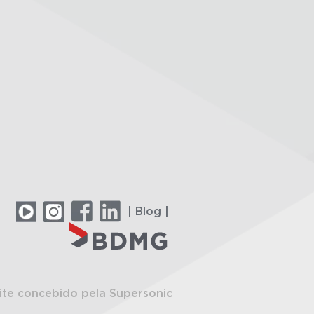
| Blog |
ite concebido pela Supersonic