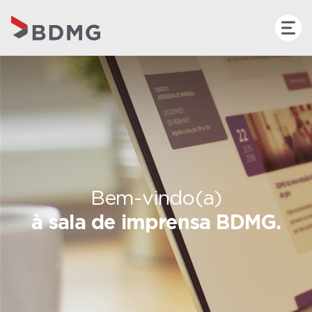
Bem-vindo(a)
à sala de imprensa BDMG.