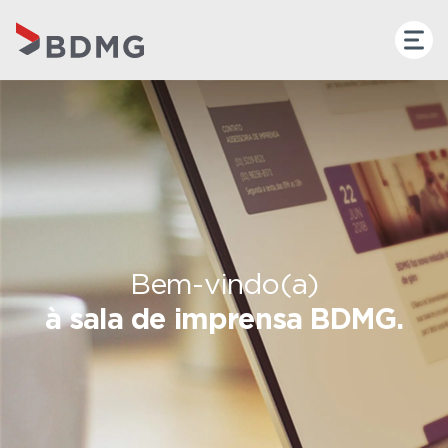
Bem-vindo(a)
à sala de imprensa BDMG.