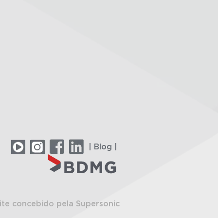
| Blog |
ite concebido pela Supersonic