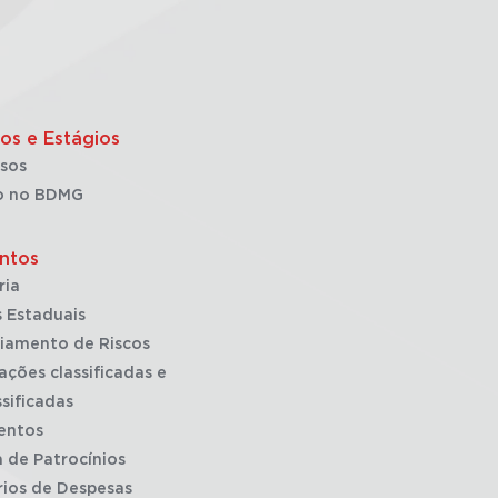
os e Estágios
sos
o no BDMG
ntos
ria
 Estaduais
iamento de Riscos
ações classificadas e
sificadas
entos
a de Patrocínios
rios de Despesas