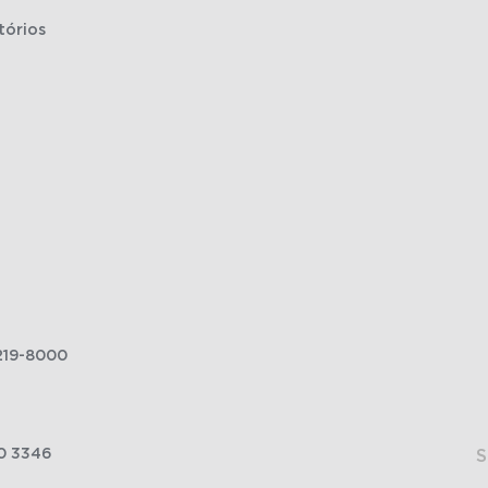
tórios
219-8000
0 3346
S