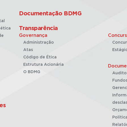
Documentação BDMG
tal
Transparência
ética
Governança
Concurs
de
Administração
Concur
Atas
Estági
Código de Ética
Estrutura Acionária
Docume
O BDMG
Audito
Fundos
Gerenc
Inform
desclas
es
Orçam
Polític
Relató