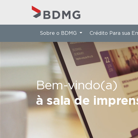
Sobre o BDMG
Crédito Para sua 
Bem-vindo(a)
à sala de impre