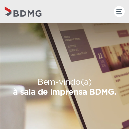
Bem-vindo(a)
à sala de imprensa BDMG.