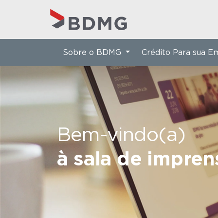
Sobre o BDMG
Crédito Para sua 
Bem-vindo(a)
à sala de impre