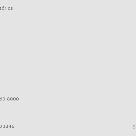
tórios
219-8000
0 3346
S