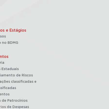
os e Estágios
sos
o no BDMG
ntos
ria
 Estaduais
iamento de Riscos
ações classificadas e
sificadas
entos
a de Patrocínios
rios de Despesas