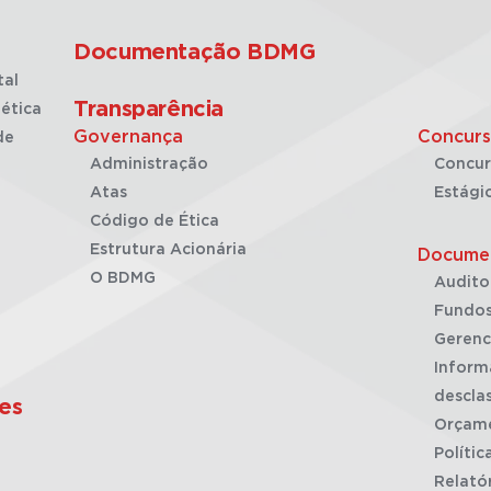
Documentação BDMG
tal
Transparência
ética
Governança
Concurs
de
Administração
Concur
Atas
Estági
Código de Ética
Estrutura Acionária
Docume
O BDMG
Audito
Fundos
Gerenc
Inform
desclas
es
Orçam
Polític
Relató