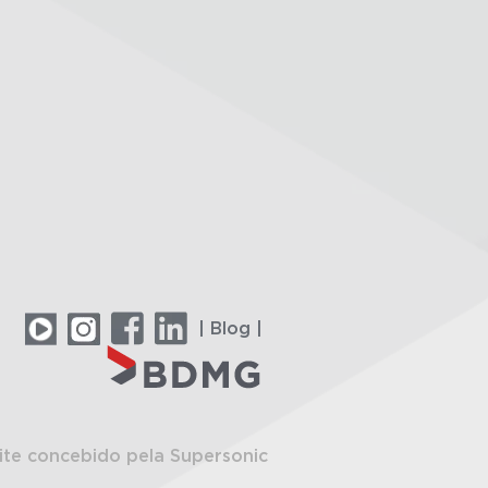
| Blog |
ite concebido pela Supersonic