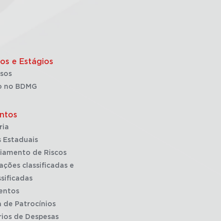
os e Estágios
sos
o no BDMG
ntos
ria
 Estaduais
iamento de Riscos
ações classificadas e
sificadas
entos
a de Patrocínios
rios de Despesas