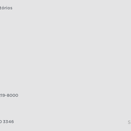
tórios
219-8000
0 3346
S