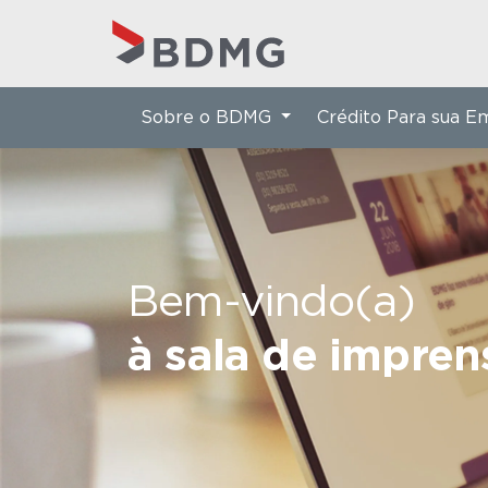
Sobre o BDMG
Crédito Para sua 
Bem-vindo(a)
à sala de impre