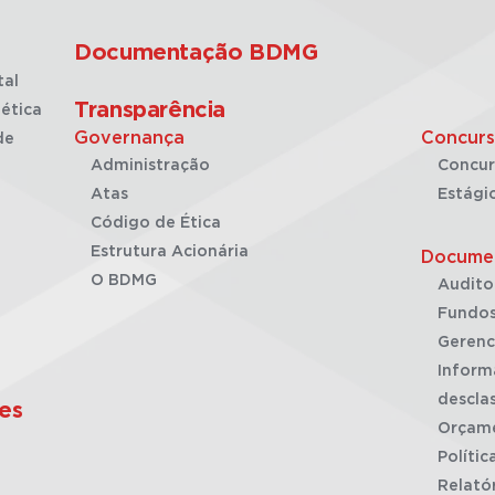
Documentação BDMG
tal
Transparência
ética
Governança
Concurs
de
Administração
Concur
Atas
Estági
Código de Ética
Estrutura Acionária
Docume
O BDMG
Audito
Fundos
Gerenc
Inform
desclas
es
Orçam
Polític
Relató