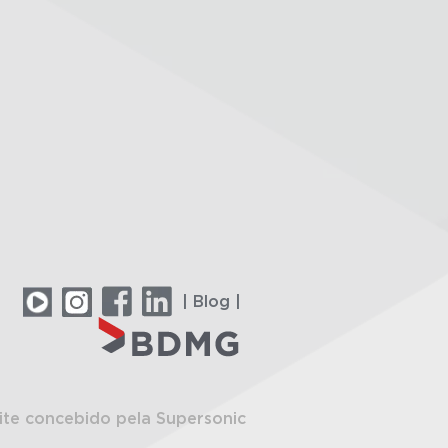
| Blog |
ite concebido pela Supersonic