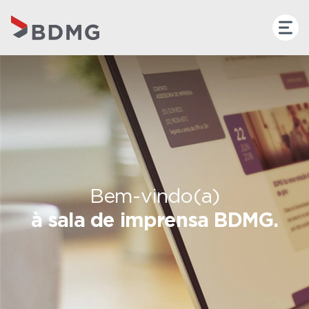
Bem-vindo(a)
à sala de imprensa BDMG.