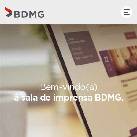
Bem-vindo(a)
à sala de imprensa BDMG.