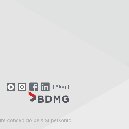
| Blog |
ite concebido pela Supersonic