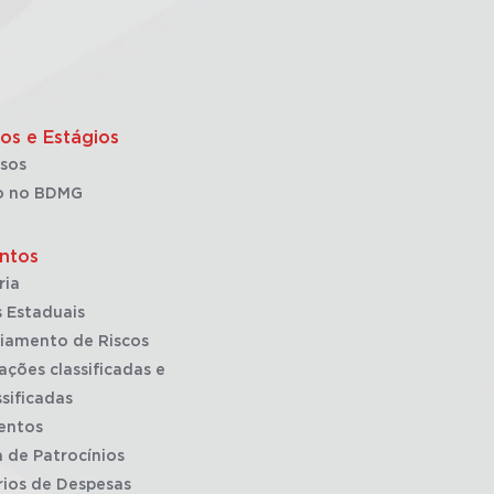
os e Estágios
sos
o no BDMG
ntos
ria
 Estaduais
iamento de Riscos
ações classificadas e
sificadas
entos
a de Patrocínios
rios de Despesas