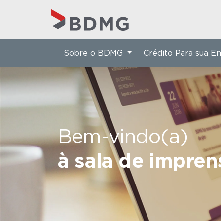
Sobre o BDMG
Crédito Para sua 
Bem-vindo(a)
à sala de impre