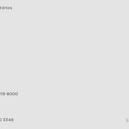
tórios
219-8000
0 3346
S