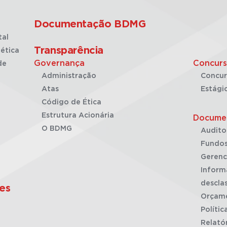
Documentação BDMG
tal
Transparência
ética
Governança
Concurs
de
Administração
Concur
Atas
Estági
Código de Ética
Estrutura Acionária
Docume
O BDMG
Audito
Fundos
Gerenc
Inform
desclas
es
Orçam
Polític
Relató