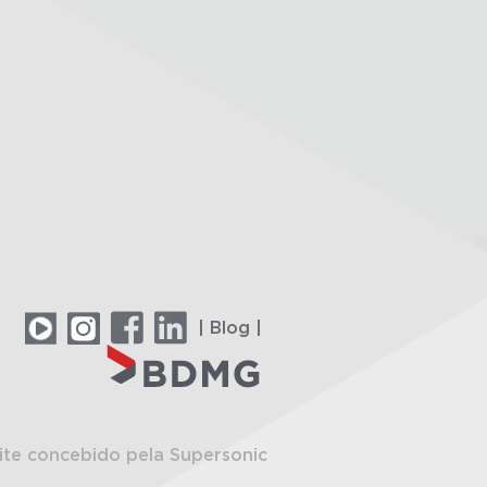
| Blog |
ite concebido pela Supersonic