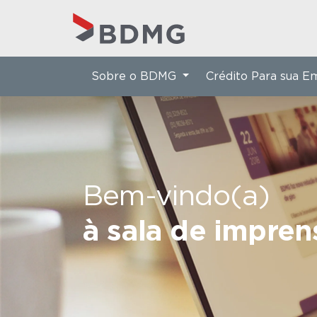
Sobre o BDMG
Crédito Para sua 
Bem-vindo(a)
à sala de impre