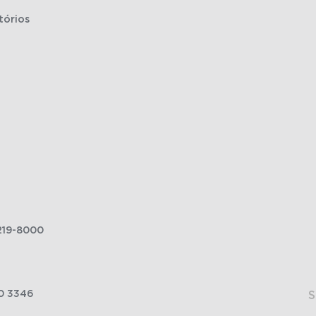
tórios
219-8000
0 3346
S