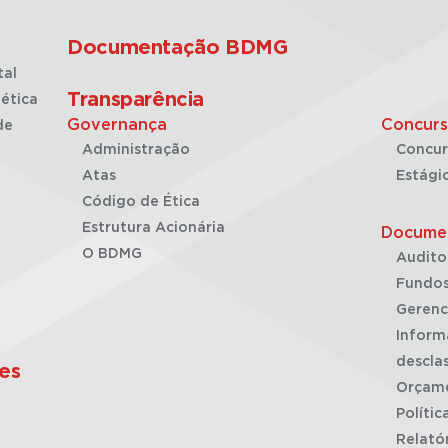
Documentação BDMG
tal
Transparência
ética
Governança
Concurs
de
Administração
Concur
Atas
Estági
Código de Ética
Estrutura Acionária
Docume
O BDMG
Audito
Fundos
Gerenc
Inform
desclas
es
Orçam
Polític
Relató