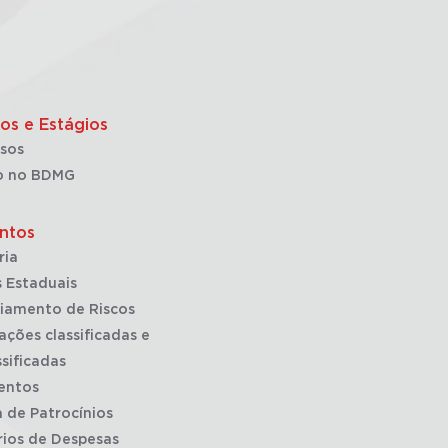
os e Estágios
sos
o no BDMG
ntos
ria
 Estaduais
iamento de Riscos
ações classificadas e
sificadas
entos
a de Patrocínios
rios de Despesas