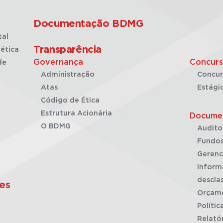
Documentação BDMG
tal
Transparência
ética
Governança
Concurs
de
Administração
Concur
Atas
Estági
Código de Ética
Estrutura Acionária
Docume
O BDMG
Audito
Fundos
Gerenc
Inform
desclas
es
Orçam
Polític
Relató