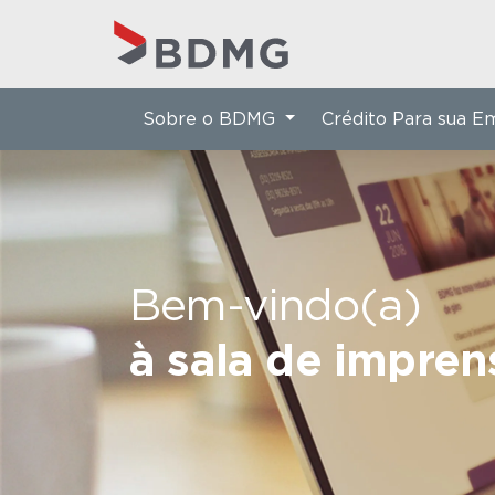
Sobre o BDMG
Crédito Para sua 
Bem-vindo(a)
à sala de impre