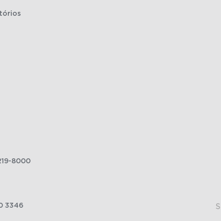
tórios
219-8000
0 3346
S