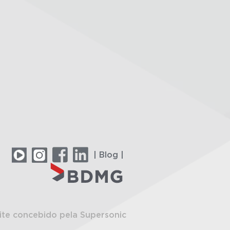
| Blog |
ite concebido pela Supersonic