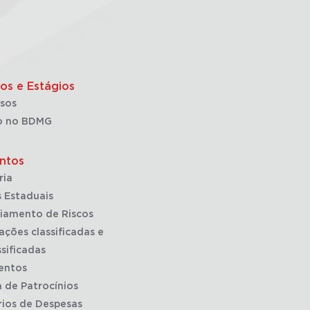
os e Estágios
sos
o no BDMG
ntos
ria
 Estaduais
iamento de Riscos
ações classificadas e
sificadas
entos
a de Patrocínios
rios de Despesas