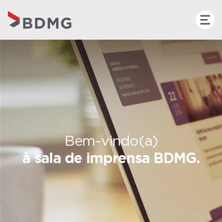
Bem-vindo(a)
à sala de imprensa BDMG.