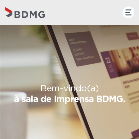
Bem-vindo(a)
à sala de imprensa BDMG.