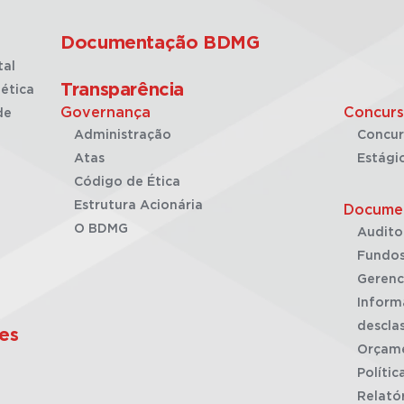
Documentação BDMG
tal
Transparência
ética
Governança
Concurs
de
Administração
Concur
Atas
Estági
Código de Ética
Estrutura Acionária
Docume
O BDMG
Audito
Fundos
Gerenc
Inform
desclas
es
Orçam
Polític
Relató