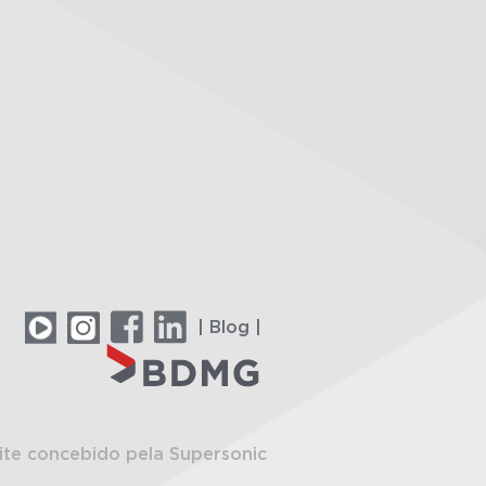
| Blog |
ite concebido pela Supersonic