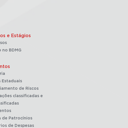
os e Estágios
sos
o no BDMG
ntos
ria
 Estaduais
iamento de Riscos
ações classificadas e
sificadas
entos
a de Patrocínios
rios de Despesas