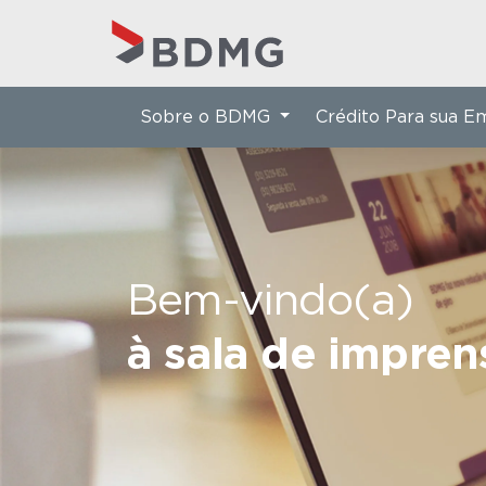
Sobre o BDMG
Crédito Para sua 
Bem-vindo(a)
à sala de impre