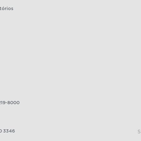
tórios
219-8000
0 3346
S