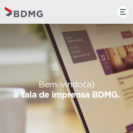
Bem-vindo(a)
à sala de imprensa BDMG.