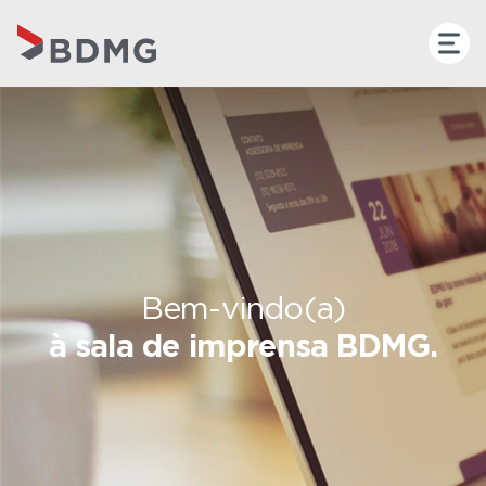
Bem-vindo(a)
à sala de imprensa BDMG.