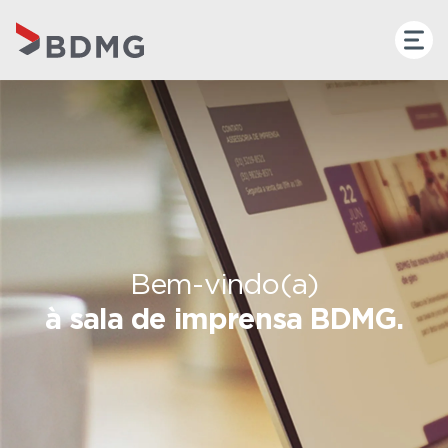
Bem-vindo(a)
à sala de imprensa BDMG.