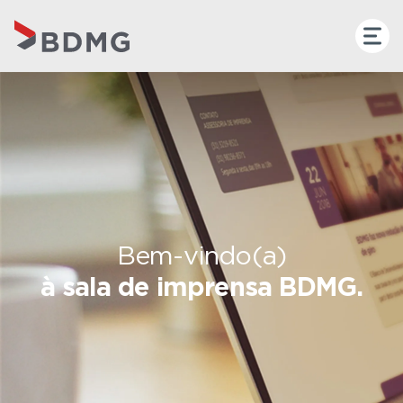
Bem-vindo(a)
à sala de imprensa BDMG.