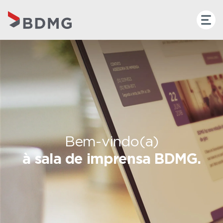
Bem-vindo(a)
à sala de imprensa BDMG.