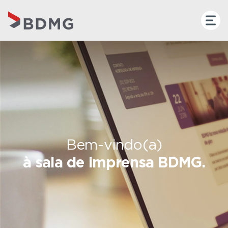
Bem-vindo(a)
à sala de imprensa BDMG.