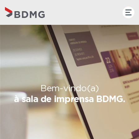
Bem-vindo(a)
à sala de imprensa BDMG.