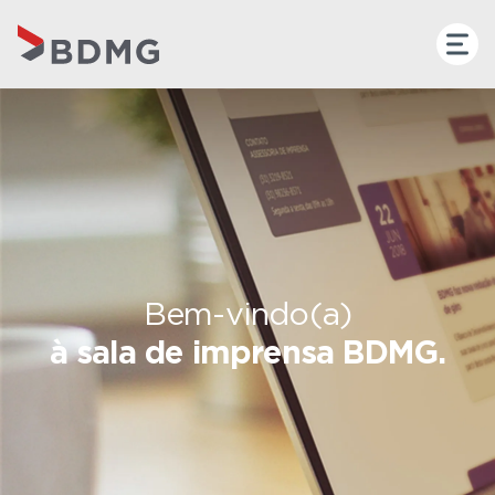
Bem-vindo(a)
à sala de imprensa BDMG.