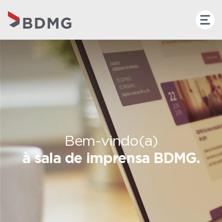
Bem-vindo(a)
à sala de imprensa BDMG.